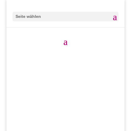
Seite wählen
„Krise kann ein produktiver Zustand
sein.
Man muss ihr nur den Beigeschmack
der Katastrophe nehmen.“
Max Frisch