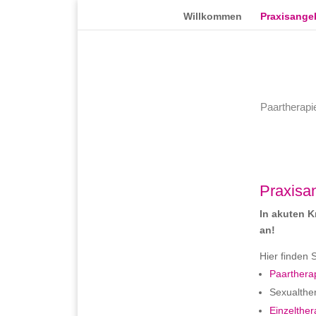
Willkommen
Praxisange
Paartherapi
Praxisa
In akuten K
an!
Hier finden
Paarthera
Sexualthe
Einzelther