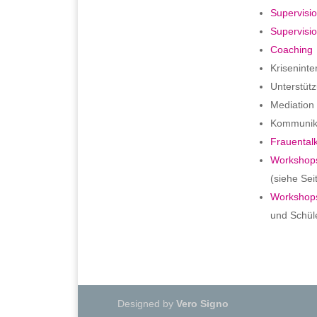
Supervisi
Supervisi
Coaching
Kriseninte
Unterstüt
Mediation
Kommunika
Frauental
Workshop
(siehe Se
Workshop
und Schüle
Designed by
Vero Signo