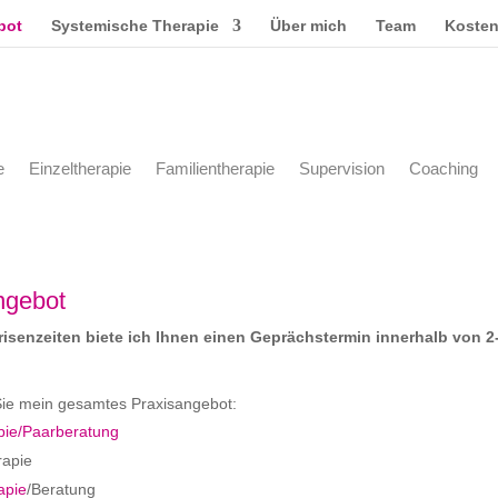
bot
Systemische Therapie
Über mich
Team
Koste
e
Einzeltherapie
Familientherapie
Supervision
Coaching
ngebot
risenzeiten biete ich Ihnen einen Geprächstermin innerhalb von 2
 Sie mein gesamtes Praxisangebot:
pie/Paarberatung
rapie
apie
/Beratung