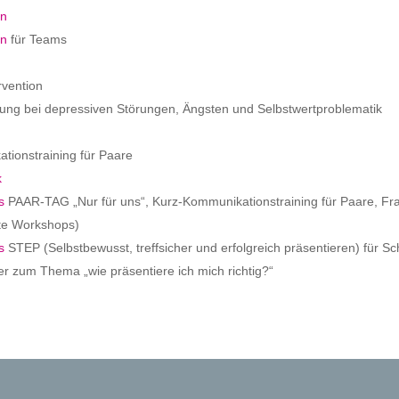
on
on
für Teams
rvention
zung bei depressiven Störungen, Ängsten und Selbstwertproblematik
tionstraining für Paare
k
s
PAAR-TAG „Nur für uns“, Kurz-Kommunikationstraining für Paare, Fr
ite Workshops)
s
STEP (Selbstbewusst, treffsicher und erfolgreich präsentieren) für S
r zum Thema „wie präsentiere ich mich richtig?“